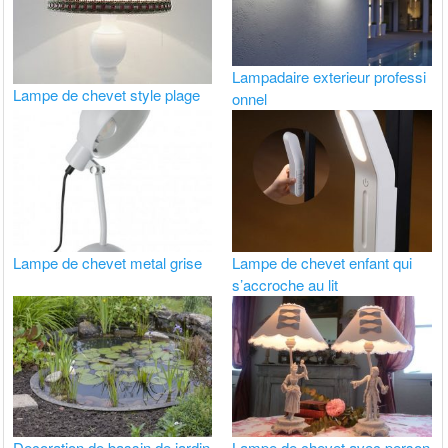
Lampadaire exterieur professi
Lampe de chevet style plage
onnel
Lampe de chevet metal grise
Lampe de chevet enfant qui
s’accroche au lit
Decoration de bassin de jardin
Lampe de chevet avec person