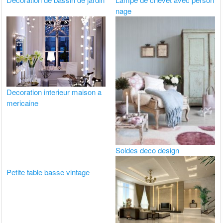
nage
Decoration interieur maison a
mericaine
Soldes deco design
Petite table basse vintage