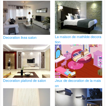
La maison de mathilde decora
Decoration ikea salon
tion
Decoration plafond de salon
Jeux de decoration de la mais
on