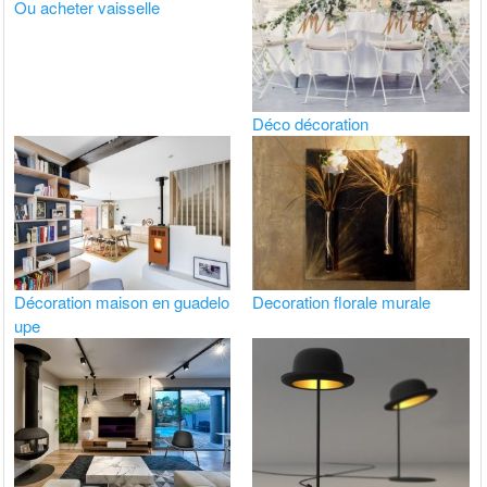
Ou acheter vaisselle
Déco décoration
Décoration maison en guadelo
Decoration florale murale
upe