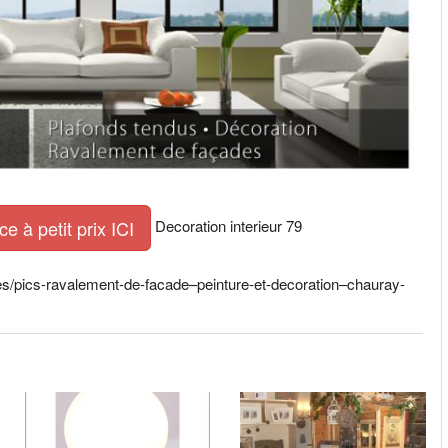
Decoration interieur 79
 à petit prix ICI
tes/pics-ravalement-de-facade–peinture-et-decoration–chauray-