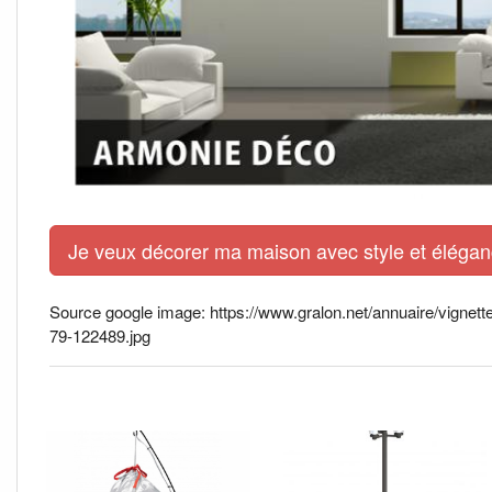
Je veux décorer ma maison avec style et élégance
Source google image: https://www.gralon.net/annuaire/vignet
79-122489.jpg