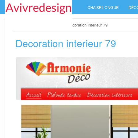
Skip
CHAISE LONGUE
DÉC
to
content
Home
»
decoration interieur
»
Decoration interieur 79
Decoration interieur 79