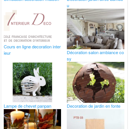
u
Cours en ligne decoration inter
Décoration salon ambiance co
ieur
sy
Lampe de chevet panpan
Decoration de jardin en fonte