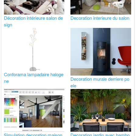
Décoration intérieure salon de
Decoration interieure du salon
sign
Conforama lampadaire haloge
Decoration murale derriere po
ne
ele
Simulation decoration maison
Decoration jardin avec bambo