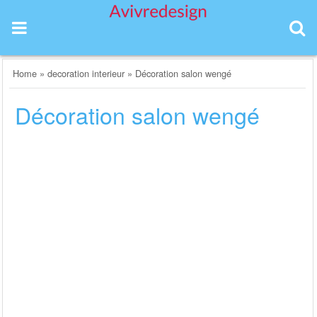
Skip
to
content
Home
»
decoration interieur
»
Décoration salon wengé
Décoration salon wengé