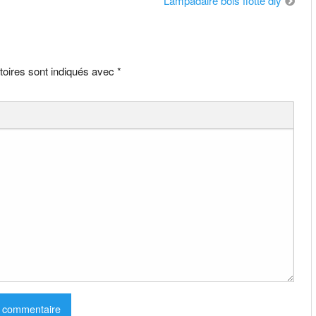
Lampadaire bois flotté diy
toires sont indiqués avec
*