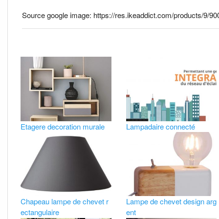
Source google image: https://res.ikeaddict.com/products/
Etagere decoration murale
Lampadaire connecté
Chapeau lampe de chevet r
Lampe de chevet design arg
ectangulaire
ent