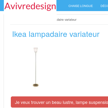
Skip
CHAISE LONGUE
DÉC
to
content
Home
»
Luminaires
»
Ikea lampadaire variateur
Ikea lampadaire variateur
Je veux trouver un beau lustre, lampe suspensio