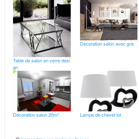
Decoration salon avec gris
Table de salon en verre desi
gn
Décoration salon 20m²
Lampe de chevet lot