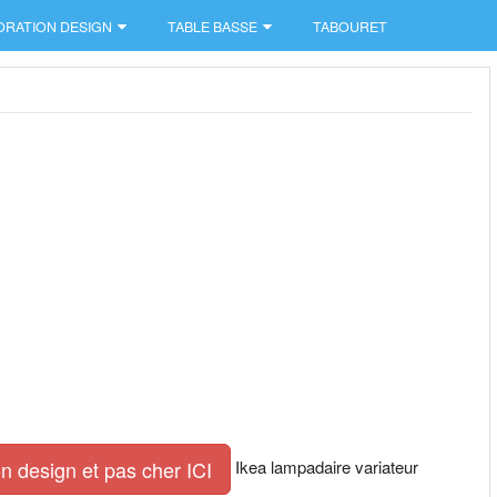
ORATION DESIGN
TABLE BASSE
TABOURET
Ikea lampadaire variateur
n design et pas cher ICI