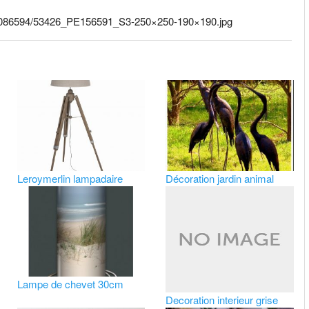
9/90086594/53426_PE156591_S3-250×250-190×190.jpg
Leroymerlin lampadaire
Décoration jardin animal
Lampe de chevet 30cm
Decoration interieur grise