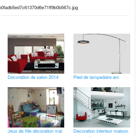
d/db0fadb5ed7c61370d6e71ff9b0b567c.jpg
Decoration de salon 2014
Pied de lampadaire arc
Jeux de fille décoration mai
Decoration interieur maison