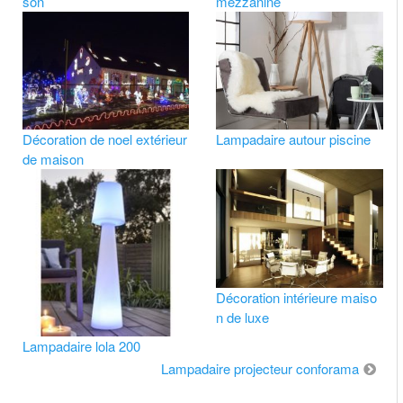
son
mezzanine
Décoration de noel extérieur
Lampadaire autour piscine
de maison
Décoration intérieure maiso
n de luxe
Lampadaire lola 200
Lampadaire projecteur conforama