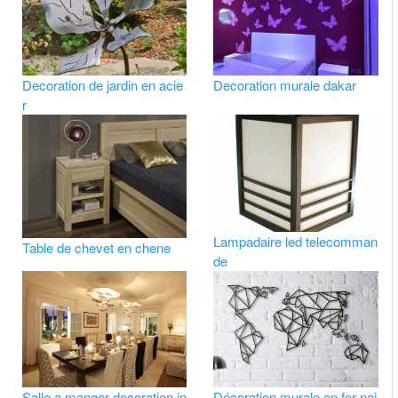
Decoration de jardin en acie
Decoration murale dakar
r
Lampadaire led telecomman
Table de chevet en chene
de
Salle a manger decoration in
Décoration murale en fer noi