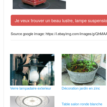
Je veux trouver un beau lustre, lampe suspensio
Source google image: https://i.ebayimg.com/images/g/QhM
Verre lampadaire exterieur
Décoration jardin en zinc
Table salon ronde blanche