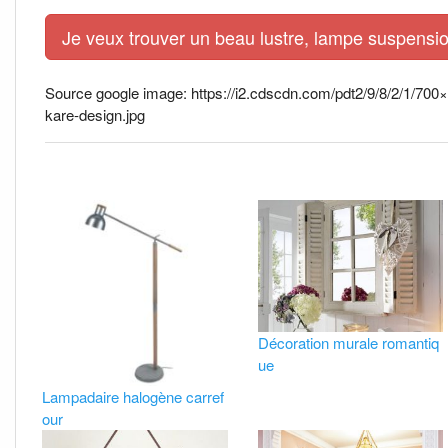
Je veux trouver un beau lustre, lampe suspensio
Source google image: https://i2.cdscdn.com/pdt2/9/8/2/1/7
kare-design.jpg
Décoration murale romantiq
ue
Lampadaire halogène carref
our