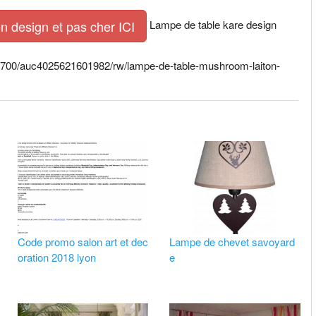
Lampe de table kare design
n design et pas cher ICI
00×700/auc4025621601982/rw/lampe-de-table-mushroom-laiton-
Code promo salon art et dec
Lampe de chevet savoyard
oration 2018 lyon
e