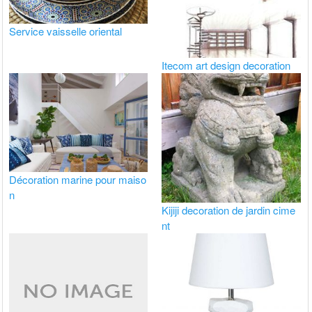
Service vaisselle oriental
Itecom art design decoration
Décoration marine pour maiso
n
Kijiji decoration de jardin cime
nt