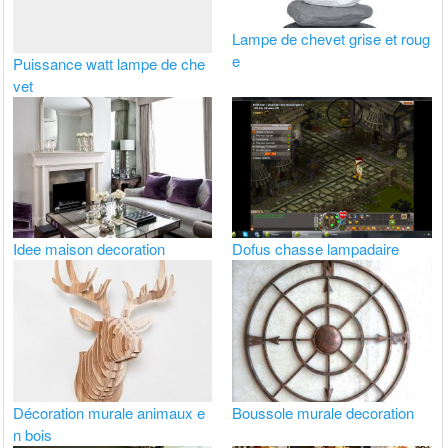
Lampe de chevet grise et roug
e
Puissance watt lampe de che
vet
Idee maison decoration
Dofus chasse lampadaire
Décoration murale animaux e
Boussole murale decoration
n bois