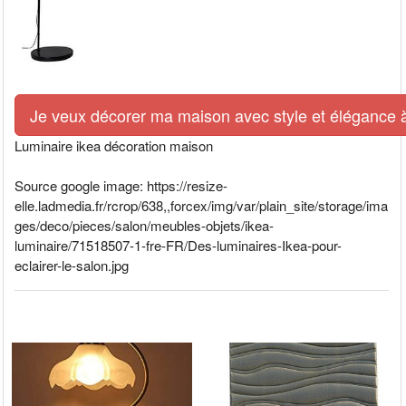
Je veux décorer ma maison avec style et élégance à 
Luminaire ikea décoration maison
Source google image: https://resize-
elle.ladmedia.fr/rcrop/638,,forcex/img/var/plain_site/storage/ima
ges/deco/pieces/salon/meubles-objets/ikea-
luminaire/71518507-1-fre-FR/Des-luminaires-Ikea-pour-
eclairer-le-salon.jpg