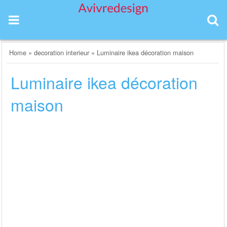
Skip
to
content
Home
»
decoration interieur
»
Luminaire ikea décoration maison
Luminaire ikea décoration
maison